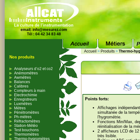
La culture de l'instrumentation
email:
info@mesurez.com
Tél : 04 42 34 83 48
Accueil
>
Produits
>
Thermo-hyg
Nos produits
Analyseurs d’o2 et co2
Anémomètres
Awmètres
Balances
Calibres
Compteurs à main
Electrochimie
Points forts:
Enregistreurs
Luxmètres
Affichages indépendant
Mètres
simultanée de la tempér
Pénétromètres
Ph-mètres
l'hygrométrie.
Réfractomètres
Fonctions Min/Max, dep
Station-Météo
réinitialisation de la m
Test bouchons
2 afficheurs LCD de 12
Thermomètres
très lisible.
Thermo-hygromètres