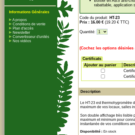
Boîtier en ABS anti-cho
rabattable, application 
Informations Générales
Code du produit:
HT-23
A propos
Prix :
16.00 €
(19.20 € TTC)
Conditions de vente
Plan d'accès
Quantité:
Newsletter
Convertisseur d'unités
Nos vidéos
(Cochez les options désirées 
Certificats
Ajouter au panier
Descr
Certif
Certif
Description
Le HT-23 est thermohygromètre de 
maximum de vos locaux, salles info
Son double affichage très lisible
maximum et minimum pour connaitr
instantanée de vos conditions am
Disponibilité :
En stock