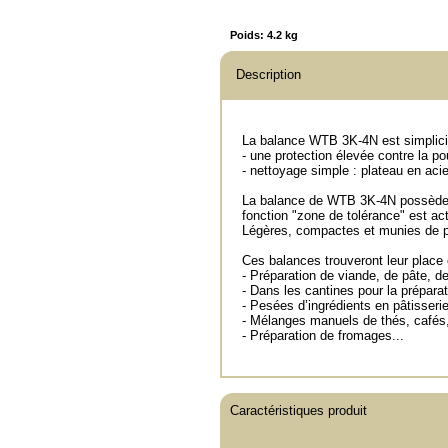
Poids:
4.2 kg
Description
La balance WTB 3K-4N est simplicial
- une protection élevée contre la po
- nettoyage simple : plateau en acie
La balance de WTB 3K-4N possède deu
fonction "zone de tolérance" est acti
Légères, compactes et munies de po
Ces balances trouveront leur place 
- Préparation de viande, de pâte, de
- Dans les cantines pour la préparat
- Pesées d’ingrédients en pâtisserie 
- Mélanges manuels de thés, cafés,
- Préparation de fromages...
Caractéristiques produit