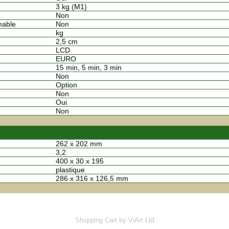
3 kg (M1)
Non
mable
Non
kg
2,5 cm
LCD
EURO
15 min, 5 min, 3 min
Non
Option
Non
Oui
Non
262 x 202 mm
3,2
400 x 30 x 195
plastique
286 x 316 x 126,5 mm
Shopping Cart
by ViArt Ltd