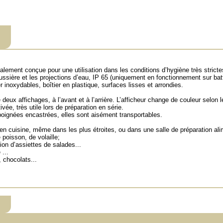
ement conçue pour une utilisation dans les conditions d’hygiène très strictes 
ussière et les projections d’eau, IP 65 (uniquement en fonctionnement sur batt
r inoxydables, boîtier en plastique, surfaces lisses et arrondies.
x affichages, à l’avant et à l’arrière. L’afficheur change de couleur selon le
vée, très utile lors de préparation en série.
ignées encastrées, elles sont aisément transportables.
en cuisine, même dans les plus étroites, ou dans une salle de préparation ali
 poisson, de volaille;
ion d’assiettes de salades...
...
 chocolats...