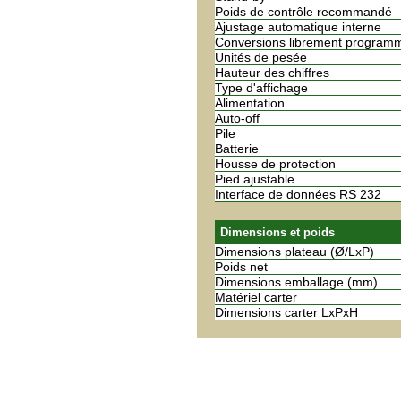
Poids de contrôle recommandé
Ajustage automatique interne
Conversions librement program
Unités de pesée
Hauteur des chiffres
Type d'affichage
Alimentation
Auto-off
Pile
Batterie
Housse de protection
Pied ajustable
Interface de données RS 232
Dimensions et poids
Dimensions plateau (Ø/LxP)
Poids net
Dimensions emballage (mm)
Matériel carter
Dimensions carter LxPxH