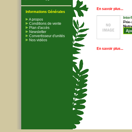
En savoir plus...
Informations Générales
Inter
A propos
Prix 
Conditions de vente
Notr
Plan d'accès
Ajo
Newsletter
Convertisseur d'unités
Nos vidéos
En savoir plus...