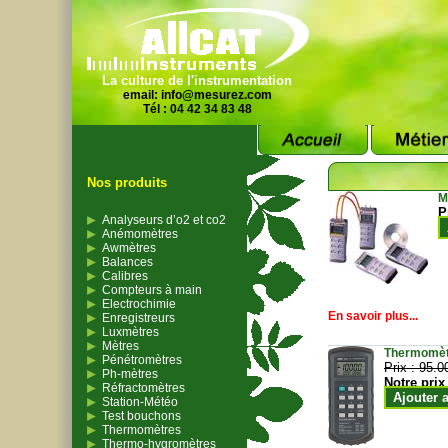
La culture de l'instrumentation
email:
info@mesurez.com
Tél : 04 42 34 83 48
Nos produits
M
P
Analyseurs d’o2 et co2
Anémomètres
Awmètres
Balances
Calibres
Compteurs à main
Electrochimie
En savoir plus...
Enregistreurs
Luxmètres
Mètres
Thermomètr
Pénétromètres
Prix :
95.0
Ph-mètres
Notre prix
Réfractomètres
Ajouter 
Station-Météo
Test bouchons
Thermomètres
Thermo-hygromètres