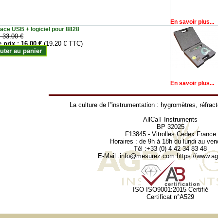
En savoir plus...
face USB + logiciel pour 8828
:
33.00 €
e prix :
16.00 €
(19.20 € TTC)
uter au panier
En savoir plus...
La culture de l''instrumentation :
hygromètres
,
réfrac
AllCaT Instruments
BP 32025
F13845 - Vitrolles Cedex France
Horaires : de 9h à 18h du lundi au ven
Tél :+33 (0) 4 42 34 83 48
E-Mail :
info@mesurez.com
https://www.agr
ISO ISO9001:2015 Certifié
Certificat n°A529