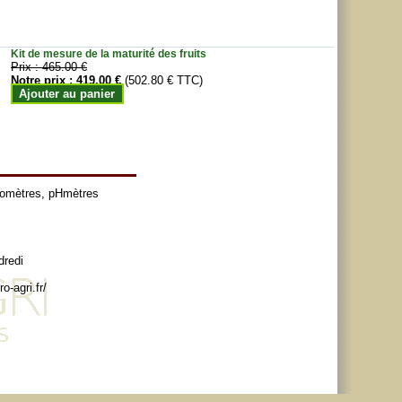
Kit de mesure de la maturité des fruits
Prix :
465.00 €
Notre prix :
419.00 €
(502.80 € TTC)
Ajouter au panier
tomètres
,
pHmètres
dredi
o-agri.fr/