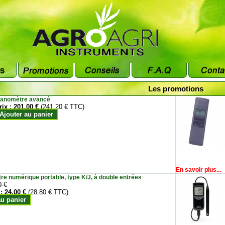
Les promotions
anomètre avancé
rix :
201.00 €
(241.20 € TTC)
Ajouter au panier
En savoir plus...
e numérique portable, type K/J, à double entrées
0 €
 :
24.00 €
(28.80 € TTC)
au panier