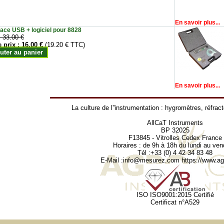
En savoir plus...
face USB + logiciel pour 8828
:
33.00 €
e prix :
16.00 €
(19.20 € TTC)
uter au panier
En savoir plus...
La culture de l''instrumentation :
hygromètres
,
réfrac
AllCaT Instruments
BP 32025
F13845 - Vitrolles Cedex France
Horaires : de 9h à 18h du lundi au ven
Tél :+33 (0) 4 42 34 83 48
E-Mail :
info@mesurez.com
https://www.agr
ISO ISO9001:2015 Certifié
Certificat n°A529