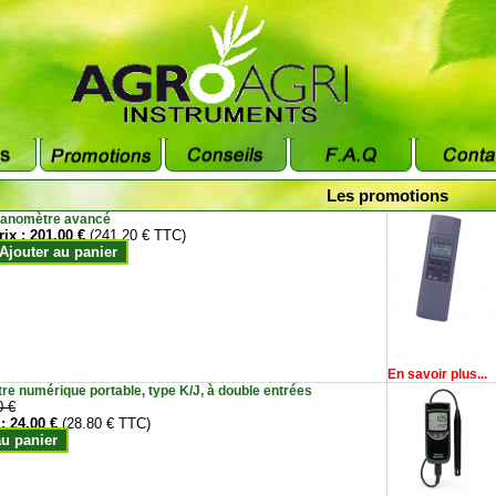
Les promotions
anomètre avancé
rix :
201.00 €
(241.20 € TTC)
Ajouter au panier
En savoir plus...
e numérique portable, type K/J, à double entrées
0 €
 :
24.00 €
(28.80 € TTC)
au panier