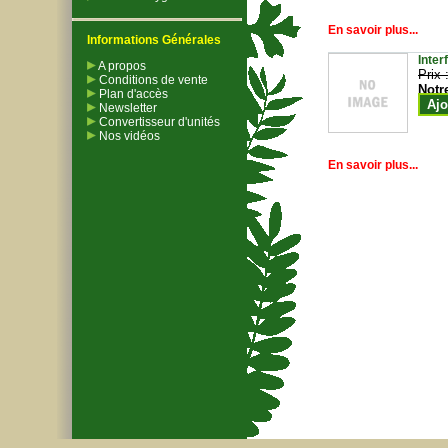
En savoir plus...
Informations Générales
Inter
A propos
Prix 
Conditions de vente
Notr
Plan d'accès
Ajo
Newsletter
Convertisseur d'unités
Nos vidéos
En savoir plus...