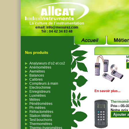
La culture de l'instrumentation
email:
info@mesurez.com
Tél : 04 42 34 83 48
Nos produits
M
P
Analyseurs d’o2 et co2
Anémomètres
Awmètres
Balances
Calibres
Compteurs à main
Electrochimie
En savoir plus...
Enregistreurs
Luxmètres
Mètres
Thermomètr
Pénétromètres
Prix :
95.0
Ph-mètres
Notre prix
Réfractomètres
Ajouter 
Station-Météo
Test bouchons
Thermomètres
Thermo-hygromètres