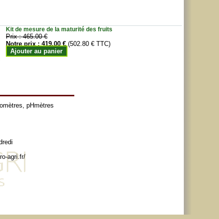
Kit de mesure de la maturité des fruits
Prix :
465.00 €
Notre prix :
419.00 €
(502.80 € TTC)
Ajouter au panier
tomètres
,
pHmètres
dredi
o-agri.fr/