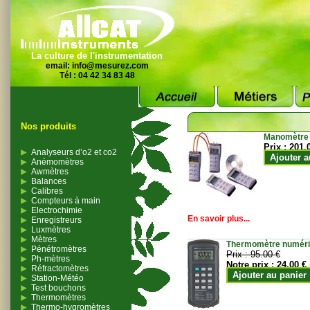
La culture de l'instrumentation
email:
info@mesurez.com
Tél : 04 42 34 83 48
Nos produits
Manomètre
Prix :
201.
Analyseurs d’o2 et co2
Ajouter a
Anémomètres
Awmètres
Balances
Calibres
Compteurs à main
Electrochimie
En savoir plus...
Enregistreurs
Luxmètres
Mètres
Thermomètre numériqu
Pénétromètres
Prix :
95.00 €
Ph-mètres
Notre prix :
24.00 €
Réfractomètres
Ajouter au panier
Station-Météo
Test bouchons
Thermomètres
Thermo-hygromètres