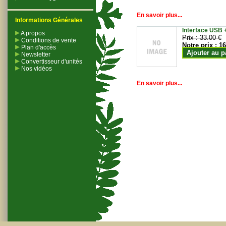
En savoir plus...
Informations Générales
Interface USB +
A propos
Prix :
33.00 €
Conditions de vente
Notre prix :
16
Plan d'accès
Ajouter au p
Newsletter
Convertisseur d'unités
Nos vidéos
En savoir plus...