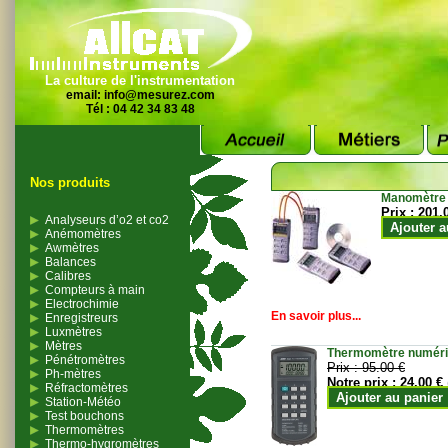
La culture de l'instrumentation
email:
info@mesurez.com
Tél : 04 42 34 83 48
Nos produits
Manomètre
Prix :
201.
Analyseurs d’o2 et co2
Ajouter a
Anémomètres
Awmètres
Balances
Calibres
Compteurs à main
Electrochimie
En savoir plus...
Enregistreurs
Luxmètres
Mètres
Thermomètre numériqu
Pénétromètres
Prix :
95.00 €
Ph-mètres
Notre prix :
24.00 €
Réfractomètres
Ajouter au panier
Station-Météo
Test bouchons
Thermomètres
Thermo-hygromètres