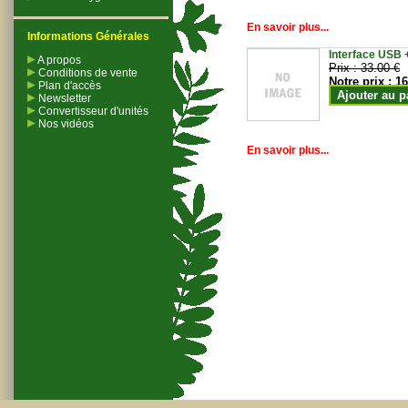
En savoir plus...
Informations Générales
Interface USB +
A propos
Prix :
33.00 €
Conditions de vente
Notre prix :
16
Plan d'accès
Ajouter au p
Newsletter
Convertisseur d'unités
Nos vidéos
En savoir plus...