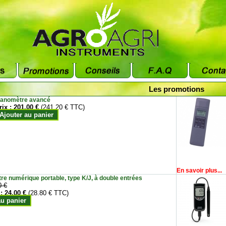
Les promotions
anomètre avancé
rix :
201.00 €
(241.20 € TTC)
Ajouter au panier
En savoir plus...
e numérique portable, type K/J, à double entrées
0 €
 :
24.00 €
(28.80 € TTC)
au panier