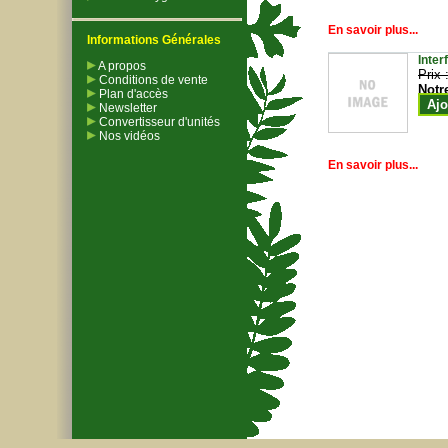
En savoir plus...
Informations Générales
Inter
A propos
Prix 
Conditions de vente
Notr
Plan d'accès
Ajo
Newsletter
Convertisseur d'unités
Nos vidéos
En savoir plus...