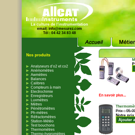
La culture de l'instrumentation
email:
info@mesurez.com
Tél : 04 42 34 83 48
Nos produits
M
P
Analyseurs d’o2 et co2
Anémomètres
Awmètres
Balances
Calibres
Compteurs à main
Electrochimie
En savoir plus...
Enregistreurs
Luxmètres
Mètres
Thermomètr
Pénétromètres
Prix :
95.0
Ph-mètres
Notre prix
Réfractomètres
Ajouter 
Station-Météo
Test bouchons
Thermomètres
Thermo-hygromètres