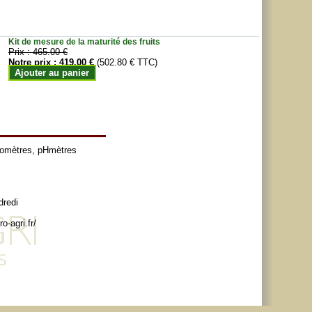
Kit de mesure de la maturité des fruits
Prix :
465.00 €
Notre prix :
419.00 €
(502.80 € TTC)
Ajouter au panier
tomètres
,
pHmètres
dredi
o-agri.fr/