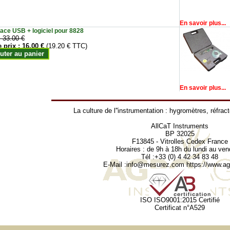
En savoir plus...
face USB + logiciel pour 8828
:
33.00 €
e prix :
16.00 €
(19.20 € TTC)
uter au panier
En savoir plus...
La culture de l''instrumentation :
hygromètres
,
réfrac
AllCaT Instruments
BP 32025
F13845 - Vitrolles Cedex France
Horaires : de 9h à 18h du lundi au ven
Tél :+33 (0) 4 42 34 83 48
E-Mail :
info@mesurez.com
https://www.agr
ISO ISO9001:2015 Certifié
Certificat n°A529