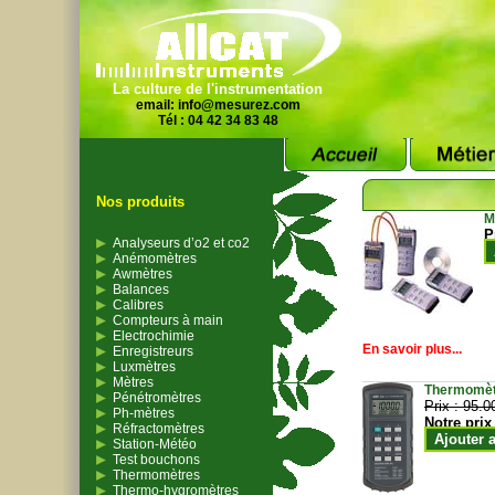
La culture de l'instrumentation
email:
info@mesurez.com
Tél : 04 42 34 83 48
Nos produits
M
P
Analyseurs d’o2 et co2
Anémomètres
Awmètres
Balances
Calibres
Compteurs à main
Electrochimie
En savoir plus...
Enregistreurs
Luxmètres
Mètres
Thermomètr
Pénétromètres
Prix :
95.0
Ph-mètres
Notre prix
Réfractomètres
Ajouter 
Station-Météo
Test bouchons
Thermomètres
Thermo-hygromètres