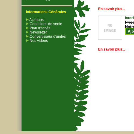
En savoir plus...
Informations Générales
Inter
A propos
Prix 
Conditions de vente
Notr
Plan d'accès
Ajo
Newsletter
Convertisseur d'unités
Nos vidéos
En savoir plus...