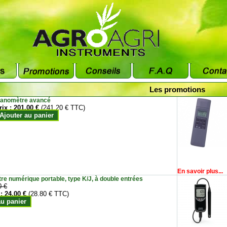
Les promotions
anomètre avancé
rix :
201.00 €
(241.20 € TTC)
Ajouter au panier
En savoir plus...
e numérique portable, type K/J, à double entrées
0 €
 :
24.00 €
(28.80 € TTC)
au panier