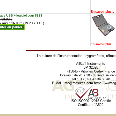
En savoir plus...
face USB + logiciel pour 8828
:
33.00 €
e prix :
16.00 €
(19.20 € TTC)
uter au panier
En savoir plus...
La culture de l''instrumentation :
hygromètres
,
réfrac
AllCaT Instruments
BP 32025
F13845 - Vitrolles Cedex France
Horaires : de 9h à 18h du lundi au ven
Tél :+33 (0) 4 42 34 83 48
E-Mail :
info@mesurez.com
https://www.agr
ISO ISO9001:2015 Certifié
Certificat n°A529