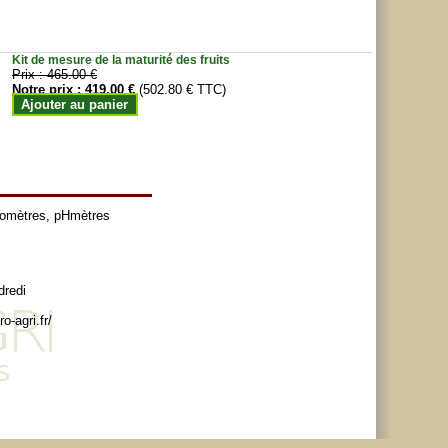
Kit de mesure de la maturité des fruits
Prix :
465.00 €
Notre prix :
419.00 €
(502.80 € TTC)
Ajouter au panier
tomètres
,
pHmètres
dredi
o-agri.fr/