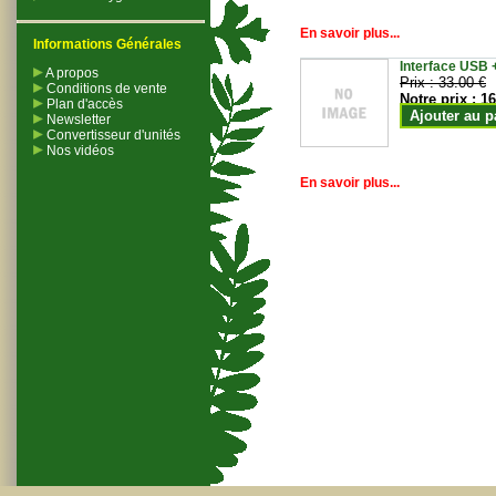
En savoir plus...
Informations Générales
Interface USB +
A propos
Prix :
33.00 €
Conditions de vente
Notre prix :
16
Plan d'accès
Ajouter au p
Newsletter
Convertisseur d'unités
Nos vidéos
En savoir plus...