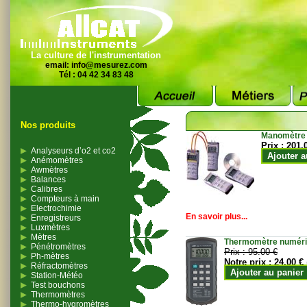
La culture de l'instrumentation
email:
info@mesurez.com
Tél : 04 42 34 83 48
Nos produits
Manomètre
Prix :
201.
Analyseurs d’o2 et co2
Ajouter a
Anémomètres
Awmètres
Balances
Calibres
Compteurs à main
Electrochimie
En savoir plus...
Enregistreurs
Luxmètres
Mètres
Thermomètre numériqu
Pénétromètres
Prix :
95.00 €
Ph-mètres
Notre prix :
24.00 €
Réfractomètres
Ajouter au panier
Station-Météo
Test bouchons
Thermomètres
Thermo-hygromètres