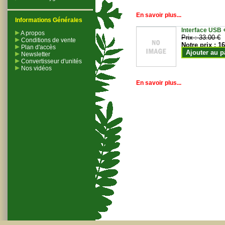
En savoir plus...
Informations Générales
Interface USB +
A propos
Prix :
33.00 €
Conditions de vente
Notre prix :
16
Plan d'accès
Ajouter au p
Newsletter
Convertisseur d'unités
Nos vidéos
En savoir plus...