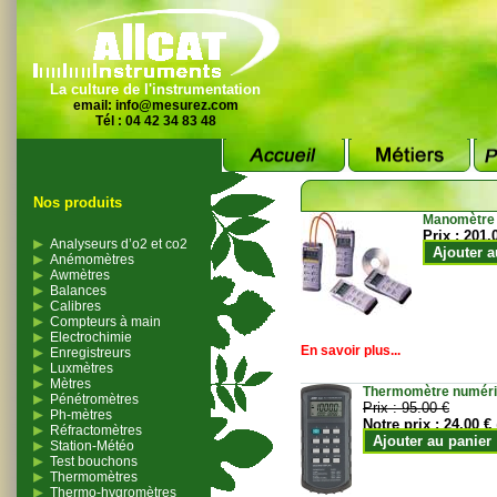
La culture de l'instrumentation
email:
info@mesurez.com
Tél : 04 42 34 83 48
Nos produits
Manomètre
Prix :
201.
Analyseurs d’o2 et co2
Ajouter a
Anémomètres
Awmètres
Balances
Calibres
Compteurs à main
Electrochimie
En savoir plus...
Enregistreurs
Luxmètres
Mètres
Thermomètre numériqu
Pénétromètres
Prix :
95.00 €
Ph-mètres
Notre prix :
24.00 €
Réfractomètres
Ajouter au panier
Station-Météo
Test bouchons
Thermomètres
Thermo-hygromètres