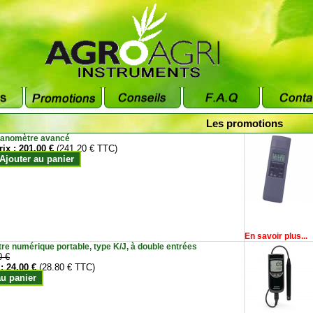
Les promotions
anomètre avancé
rix :
201.00 €
(241.20 € TTC)
Ajouter au panier
En savoir plus...
e numérique portable, type K/J, à double entrées
0 €
 :
24.00 €
(28.80 € TTC)
au panier