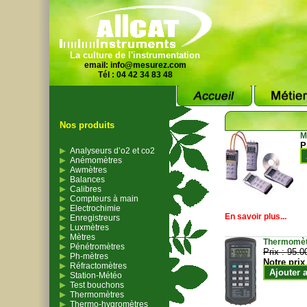
La culture de l'instrumentation
email:
info@mesurez.com
Tél : 04 42 34 83 48
Nos produits
M
P
Analyseurs d’o2 et co2
Anémomètres
Awmètres
Balances
Calibres
Compteurs à main
Electrochimie
En savoir plus...
Enregistreurs
Luxmètres
Mètres
Thermomètr
Pénétromètres
Prix :
95.0
Ph-mètres
Notre prix
Réfractomètres
Ajouter 
Station-Météo
Test bouchons
Thermomètres
Thermo-hygromètres