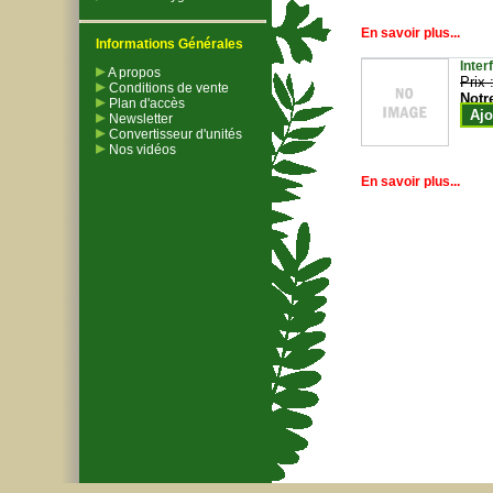
En savoir plus...
Informations Générales
Inter
A propos
Prix 
Conditions de vente
Notr
Plan d'accès
Ajo
Newsletter
Convertisseur d'unités
Nos vidéos
En savoir plus...