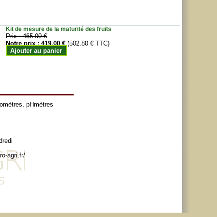
Kit de mesure de la maturité des fruits
Prix :
465.00 €
Notre prix :
419.00 €
(502.80 € TTC)
Ajouter au panier
tomètres
,
pHmètres
dredi
o-agri.fr/