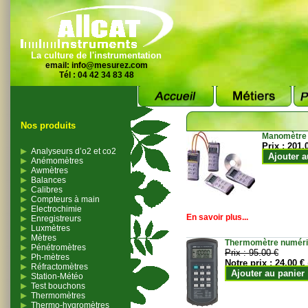
La culture de l'instrumentation
email:
info@mesurez.com
Tél : 04 42 34 83 48
Nos produits
Manomètre
Prix :
201.
Analyseurs d’o2 et co2
Ajouter a
Anémomètres
Awmètres
Balances
Calibres
Compteurs à main
Electrochimie
En savoir plus...
Enregistreurs
Luxmètres
Mètres
Thermomètre numériqu
Pénétromètres
Prix :
95.00 €
Ph-mètres
Notre prix :
24.00 €
Réfractomètres
Ajouter au panier
Station-Météo
Test bouchons
Thermomètres
Thermo-hygromètres