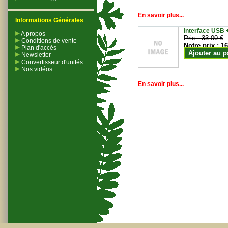
En savoir plus...
Informations Générales
Interface USB +
A propos
Prix :
33.00 €
Conditions de vente
Notre prix :
16
Plan d'accès
Ajouter au p
Newsletter
Convertisseur d'unités
Nos vidéos
En savoir plus...