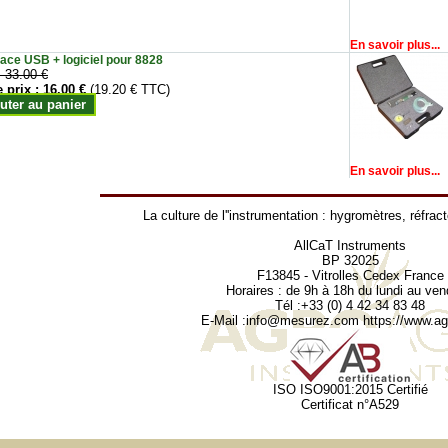
En savoir plus...
face USB + logiciel pour 8828
:
33.00 €
e prix :
16.00 €
(19.20 € TTC)
uter au panier
En savoir plus...
La culture de l''instrumentation :
hygromètres
,
réfrac
AllCaT Instruments
BP 32025
F13845 - Vitrolles Cedex France
Horaires : de 9h à 18h du lundi au ven
Tél :+33 (0) 4 42 34 83 48
E-Mail :
info@mesurez.com
https://www.agr
ISO ISO9001:2015 Certifié
Certificat n°A529