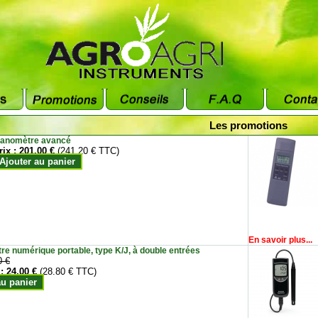
Les promotions
anomètre avancé
rix :
201.00 €
(241.20 € TTC)
Ajouter au panier
En savoir plus...
e numérique portable, type K/J, à double entrées
0 €
 :
24.00 €
(28.80 € TTC)
au panier