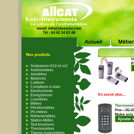
La culture de l'instrumentation
email:
info@mesurez.com
Tél : 04 42 34 83 48
Nos produits
M
P
Analyseurs d’o2 et co2
Anémomètres
Awmètres
Balances
Calibres
Compteurs à main
Electrochimie
En savoir plus...
Enregistreurs
Luxmètres
Mètres
Thermomètr
Pénétromètres
Prix :
95.0
Ph-mètres
Notre prix
Réfractomètres
Ajouter 
Station-Météo
Test bouchons
Thermomètres
Thermo-hygromètres