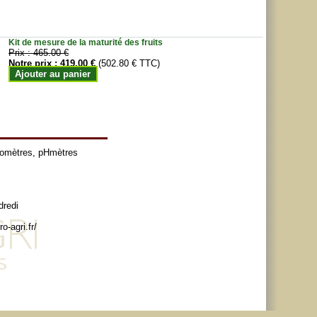
Kit de mesure de la maturité des fruits
Prix :
465.00 €
Notre prix :
419.00 €
(502.80 € TTC)
Ajouter au panier
tomètres
,
pHmètres
dredi
o-agri.fr/