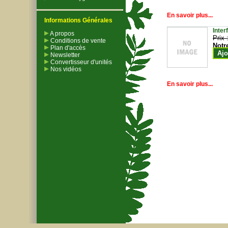
En savoir plus...
Informations Générales
Inter
A propos
Prix 
Conditions de vente
Notr
Plan d'accès
Ajo
Newsletter
Convertisseur d'unités
Nos vidéos
En savoir plus...