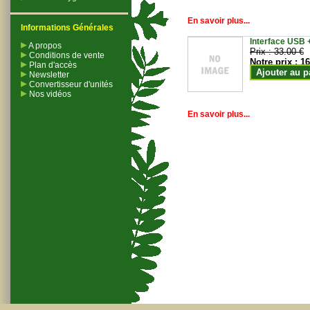
En savoir plus...
Informations Générales
Interface USB +
A propos
Prix :
33.00 €
Conditions de vente
Notre prix :
16
Plan d'accès
Ajouter au p
Newsletter
Convertisseur d'unités
Nos vidéos
En savoir plus...