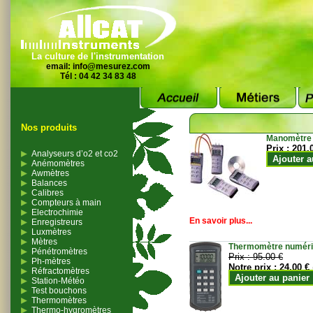
La culture de l'instrumentation
email:
info@mesurez.com
Tél : 04 42 34 83 48
Nos produits
Manomètre
Prix :
201.
Analyseurs d’o2 et co2
Ajouter a
Anémomètres
Awmètres
Balances
Calibres
Compteurs à main
Electrochimie
En savoir plus...
Enregistreurs
Luxmètres
Mètres
Thermomètre numériqu
Pénétromètres
Prix :
95.00 €
Ph-mètres
Notre prix :
24.00 €
Réfractomètres
Ajouter au panier
Station-Météo
Test bouchons
Thermomètres
Thermo-hygromètres