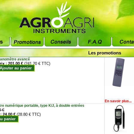
Les promotions
anomètre avancé
rix :
201.00 €
(241.20 € TTC)
Ajouter au panier
En savoir plus...
e numérique portable, type K/J, à double entrées
0 €
 :
24.00 €
(28.80 € TTC)
au panier