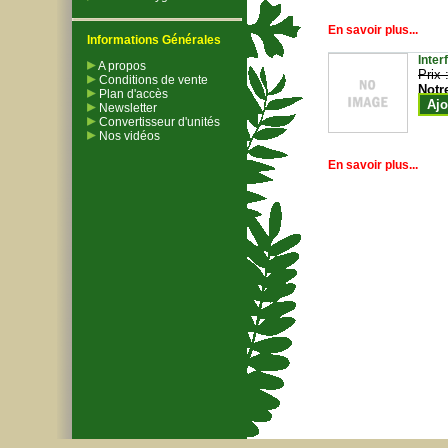
En savoir plus...
Informations Générales
Inter
A propos
Prix 
Conditions de vente
Notr
Plan d'accès
Ajo
Newsletter
Convertisseur d'unités
Nos vidéos
En savoir plus...