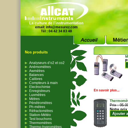
La culture de l'instrumentation
email:
info@mesurez.com
Tél : 04 42 34 83 48
Nos produits
M
P
Analyseurs d’o2 et co2
Anémomètres
Awmètres
Balances
Calibres
Compteurs à main
Electrochimie
En savoir plus...
Enregistreurs
Luxmètres
Mètres
Thermomètr
Pénétromètres
Prix :
95.0
Ph-mètres
Notre prix
Réfractomètres
Ajouter 
Station-Météo
Test bouchons
Thermomètres
Thermo-hygromètres