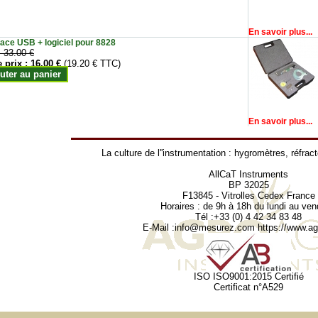
En savoir plus...
face USB + logiciel pour 8828
:
33.00 €
e prix :
16.00 €
(19.20 € TTC)
uter au panier
En savoir plus...
La culture de l''instrumentation :
hygromètres
,
réfrac
AllCaT Instruments
BP 32025
F13845 - Vitrolles Cedex France
Horaires : de 9h à 18h du lundi au ven
Tél :+33 (0) 4 42 34 83 48
E-Mail :
info@mesurez.com
https://www.agr
ISO ISO9001:2015 Certifié
Certificat n°A529