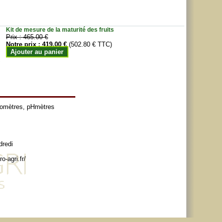
Kit de mesure de la maturité des fruits
Prix :
465.00 €
Notre prix :
419.00 €
(502.80 € TTC)
Ajouter au panier
tomètres
,
pHmètres
dredi
o-agri.fr/