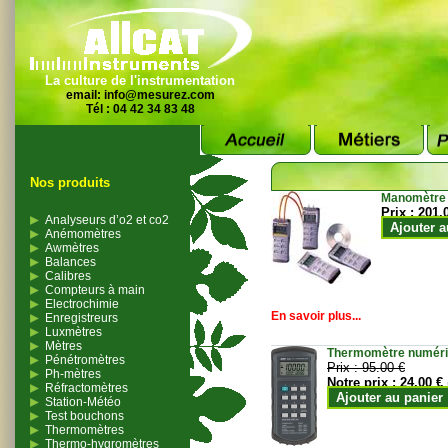
La culture de l'instrumentation
email:
info@mesurez.com
Tél : 04 42 34 83 48
Nos produits
Manomètre
Prix :
201.
Analyseurs d’o2 et co2
Ajouter a
Anémomètres
Awmètres
Balances
Calibres
Compteurs à main
Electrochimie
En savoir plus...
Enregistreurs
Luxmètres
Mètres
Thermomètre numériqu
Pénétromètres
Prix :
95.00 €
Ph-mètres
Notre prix :
24.00 €
Réfractomètres
Ajouter au panier
Station-Météo
Test bouchons
Thermomètres
Thermo-hygromètres