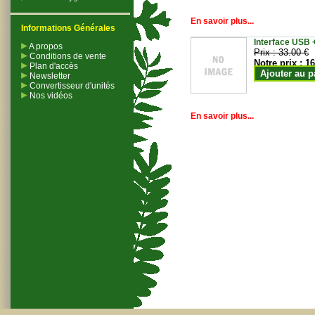
En savoir plus...
Informations Générales
Interface USB +
A propos
Prix :
33.00 €
Conditions de vente
Notre prix :
16
Plan d'accès
Ajouter au p
Newsletter
Convertisseur d'unités
Nos vidéos
En savoir plus...