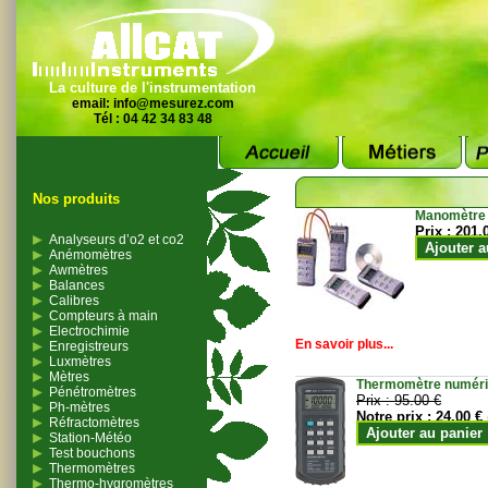
La culture de l'instrumentation
email:
info@mesurez.com
Tél : 04 42 34 83 48
Nos produits
Manomètre
Prix :
201.
Analyseurs d’o2 et co2
Ajouter a
Anémomètres
Awmètres
Balances
Calibres
Compteurs à main
Electrochimie
En savoir plus...
Enregistreurs
Luxmètres
Mètres
Thermomètre numériqu
Pénétromètres
Prix :
95.00 €
Ph-mètres
Notre prix :
24.00 €
Réfractomètres
Ajouter au panier
Station-Météo
Test bouchons
Thermomètres
Thermo-hygromètres