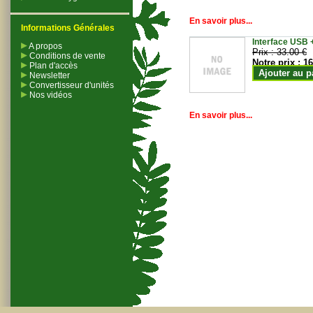
En savoir plus...
Informations Générales
Interface USB +
A propos
Prix :
33.00 €
Conditions de vente
Notre prix :
16
Plan d'accès
Ajouter au p
Newsletter
Convertisseur d'unités
Nos vidéos
En savoir plus...