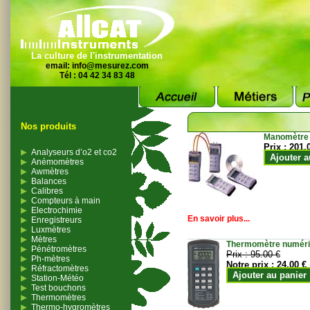
La culture de l'instrumentation
email:
info@mesurez.com
Tél : 04 42 34 83 48
Nos produits
Manomètre
Prix :
201.
Analyseurs d’o2 et co2
Ajouter a
Anémomètres
Awmètres
Balances
Calibres
Compteurs à main
Electrochimie
En savoir plus...
Enregistreurs
Luxmètres
Mètres
Thermomètre numériqu
Pénétromètres
Prix :
95.00 €
Ph-mètres
Notre prix :
24.00 €
Réfractomètres
Ajouter au panier
Station-Météo
Test bouchons
Thermomètres
Thermo-hygromètres