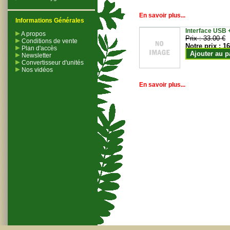
En savoir plus...
Informations Générales
Interface USB +
A propos
Prix :
33.00 €
Conditions de vente
Notre prix :
16
Plan d'accès
Ajouter au p
Newsletter
Convertisseur d'unités
Nos vidéos
En savoir plus...