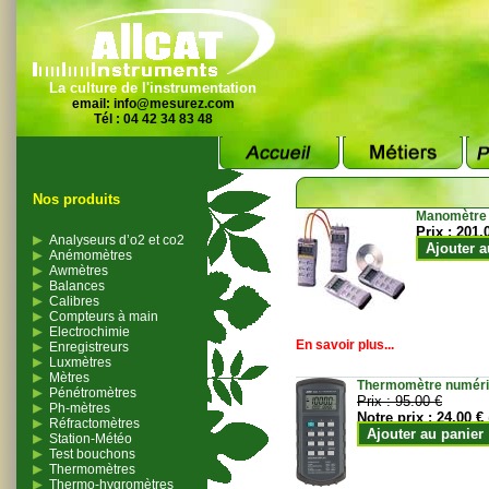
La culture de l'instrumentation
email:
info@mesurez.com
Tél : 04 42 34 83 48
Nos produits
Manomètre
Prix :
201.
Analyseurs d’o2 et co2
Ajouter a
Anémomètres
Awmètres
Balances
Calibres
Compteurs à main
Electrochimie
En savoir plus...
Enregistreurs
Luxmètres
Mètres
Thermomètre numériqu
Pénétromètres
Prix :
95.00 €
Ph-mètres
Notre prix :
24.00 €
Réfractomètres
Ajouter au panier
Station-Météo
Test bouchons
Thermomètres
Thermo-hygromètres