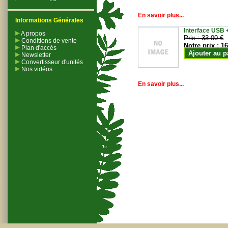
En savoir plus...
Informations Générales
Interface USB +
A propos
Prix :
33.00 €
Conditions de vente
Notre prix :
16
Plan d'accès
Ajouter au p
Newsletter
Convertisseur d'unités
Nos vidéos
En savoir plus...