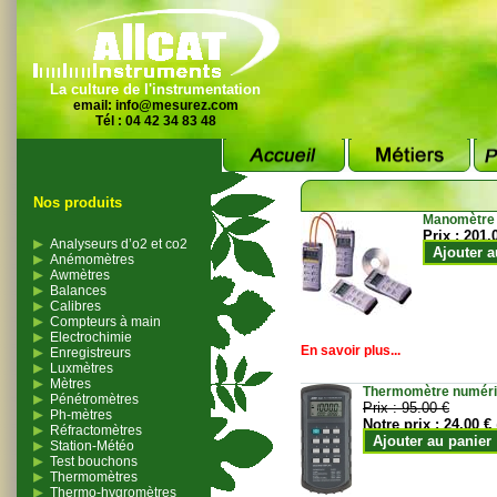
La culture de l'instrumentation
email:
info@mesurez.com
Tél : 04 42 34 83 48
Nos produits
Manomètre
Prix :
201.
Analyseurs d’o2 et co2
Ajouter a
Anémomètres
Awmètres
Balances
Calibres
Compteurs à main
Electrochimie
En savoir plus...
Enregistreurs
Luxmètres
Mètres
Thermomètre numériqu
Pénétromètres
Prix :
95.00 €
Ph-mètres
Notre prix :
24.00 €
Réfractomètres
Ajouter au panier
Station-Météo
Test bouchons
Thermomètres
Thermo-hygromètres