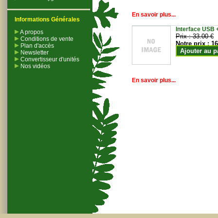
En savoir plus...
Informations Générales
Interface USB +
A propos
Prix :
33.00 €
Conditions de vente
Notre prix :
16
Plan d'accès
Ajouter au p
Newsletter
Convertisseur d'unités
Nos vidéos
En savoir plus...