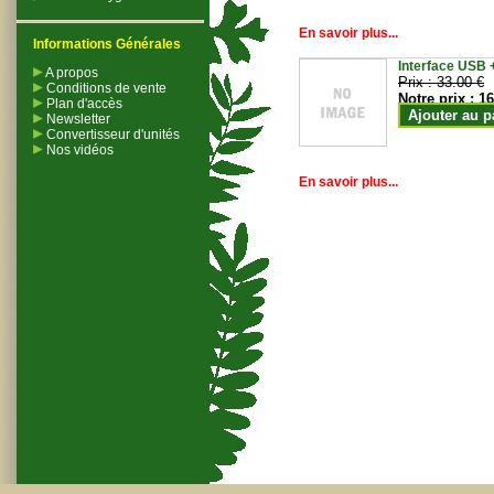
En savoir plus...
Informations Générales
Interface USB +
A propos
Prix :
33.00 €
Conditions de vente
Notre prix :
16
Plan d'accès
Ajouter au p
Newsletter
Convertisseur d'unités
Nos vidéos
En savoir plus...