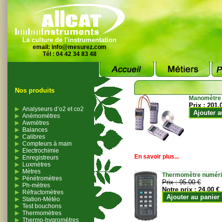
La culture de l'instrumentation
email:
info@mesurez.com
Tél : 04 42 34 83 48
Nos produits
Manomètre
Prix :
201.
Analyseurs d’o2 et co2
Ajouter a
Anémomètres
Awmètres
Balances
Calibres
Compteurs à main
Electrochimie
En savoir plus...
Enregistreurs
Luxmètres
Mètres
Thermomètre numériqu
Pénétromètres
Prix :
95.00 €
Ph-mètres
Notre prix :
24.00 €
Réfractomètres
Ajouter au panier
Station-Météo
Test bouchons
Thermomètres
Thermo-hygromètres