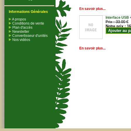
En savoir plus...
Informations Générales
Interface USB +
A propos
Prix :
33.00 €
Conditions de vente
Notre prix :
16
Plan d'accès
Ajouter au p
Newsletter
Convertisseur d'unités
Nos vidéos
En savoir plus...