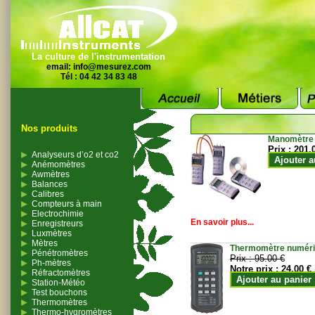
La culture de l'instrumentation
email:
info@mesurez.com
Tél : 04 42 34 83 48
Nos produits
Manomètre
Prix :
201.
Analyseurs d’o2 et co2
Ajouter a
Anémomètres
Awmètres
Balances
Calibres
Compteurs à main
Electrochimie
En savoir plus...
Enregistreurs
Luxmètres
Mètres
Thermomètre numériqu
Pénétromètres
Prix :
95.00 €
Ph-mètres
Notre prix :
24.00 €
Réfractomètres
Ajouter au panier
Station-Météo
Test bouchons
Thermomètres
Thermo-hygromètres