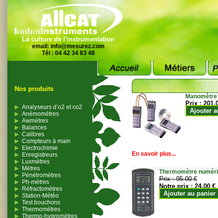
La culture de l'instrumentation
email:
info@mesurez.com
Tél : 04 42 34 83 48
Nos produits
Manomètre
Prix :
201.
Analyseurs d’o2 et co2
Ajouter a
Anémomètres
Awmètres
Balances
Calibres
Compteurs à main
Electrochimie
En savoir plus...
Enregistreurs
Luxmètres
Mètres
Thermomètre numériqu
Pénétromètres
Prix :
95.00 €
Ph-mètres
Notre prix :
24.00 €
Réfractomètres
Ajouter au panier
Station-Météo
Test bouchons
Thermomètres
Thermo-hygromètres