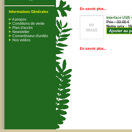
En savoir plus...
Informations Générales
Interface USB +
A propos
Prix :
33.00 €
Conditions de vente
Notre prix :
16
Plan d'accès
Ajouter au p
Newsletter
Convertisseur d'unités
Nos vidéos
En savoir plus...