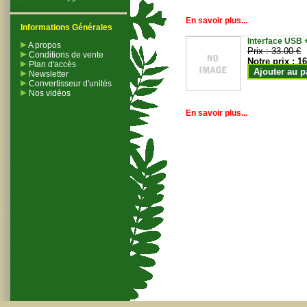
En savoir plus...
Informations Générales
Interface USB +
A propos
Prix :
33.00 €
Conditions de vente
Notre prix :
16
Plan d'accès
Ajouter au p
Newsletter
Convertisseur d'unités
Nos vidéos
En savoir plus...