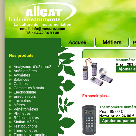
La culture de l'instrumentation
email:
info@mesurez.com
Tél : 04 42 34 83 48
Nos produits
Manomètre
Prix :
201.
Analyseurs d’o2 et co2
Ajouter a
Anémomètres
Awmètres
Balances
Calibres
Compteurs à main
Electrochimie
En savoir plus...
Enregistreurs
Luxmètres
Mètres
Thermomètre numériqu
Pénétromètres
Prix :
95.00 €
Ph-mètres
Notre prix :
24.00 €
Réfractomètres
Ajouter au panier
Station-Météo
Test bouchons
Thermomètres
Thermo-hygromètres