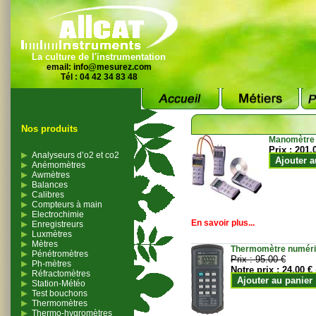
La culture de l'instrumentation
email:
info@mesurez.com
Tél : 04 42 34 83 48
Nos produits
Manomètre
Prix :
201.
Analyseurs d’o2 et co2
Ajouter a
Anémomètres
Awmètres
Balances
Calibres
Compteurs à main
Electrochimie
En savoir plus...
Enregistreurs
Luxmètres
Mètres
Thermomètre numériqu
Pénétromètres
Prix :
95.00 €
Ph-mètres
Notre prix :
24.00 €
Réfractomètres
Ajouter au panier
Station-Météo
Test bouchons
Thermomètres
Thermo-hygromètres