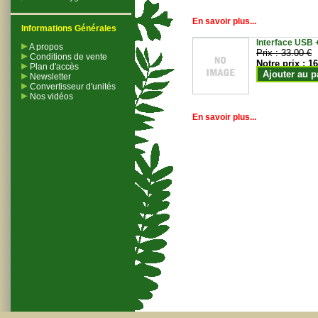
En savoir plus...
Informations Générales
Interface USB +
A propos
Prix :
33.00 €
Conditions de vente
Notre prix :
16
Plan d'accès
Ajouter au p
Newsletter
Convertisseur d'unités
Nos vidéos
En savoir plus...