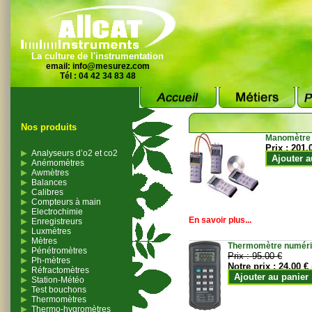
La culture de l'instrumentation
email:
info@mesurez.com
Tél : 04 42 34 83 48
Nos produits
Manomètre
Prix :
201.
Analyseurs d’o2 et co2
Ajouter a
Anémomètres
Awmètres
Balances
Calibres
Compteurs à main
Electrochimie
En savoir plus...
Enregistreurs
Luxmètres
Mètres
Thermomètre numériqu
Pénétromètres
Prix :
95.00 €
Ph-mètres
Notre prix :
24.00 €
Réfractomètres
Ajouter au panier
Station-Météo
Test bouchons
Thermomètres
Thermo-hygromètres