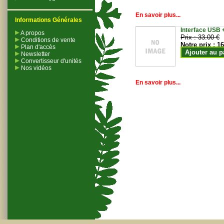
En savoir plus...
Informations Générales
Interface USB +
A propos
Prix :
33.00 €
Conditions de vente
Notre prix :
16
Plan d'accès
Ajouter au p
Newsletter
Convertisseur d'unités
Nos vidéos
En savoir plus...