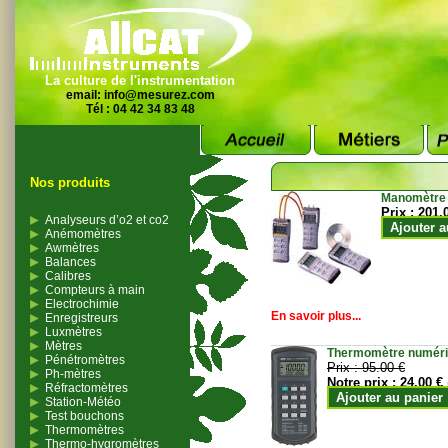
La culture de l'instrumentation
email:
info@mesurez.com
Tél : 04 42 34 83 48
Nos produits
Manomètre
Prix :
201.
Analyseurs d’o2 et co2
Ajouter a
Anémomètres
Awmètres
Balances
Calibres
Compteurs à main
Electrochimie
En savoir plus...
Enregistreurs
Luxmètres
Mètres
Thermomètre numériqu
Pénétromètres
Prix :
95.00 €
Ph-mètres
Notre prix :
24.00 €
Réfractomètres
Ajouter au panier
Station-Météo
Test bouchons
Thermomètres
Thermo-hygromètres