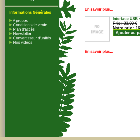
En savoir plus...
Informations Générales
Interface USB +
A propos
Prix :
33.00 €
Conditions de vente
Notre prix :
16
Plan d'accès
Ajouter au p
Newsletter
Convertisseur d'unités
Nos vidéos
En savoir plus...