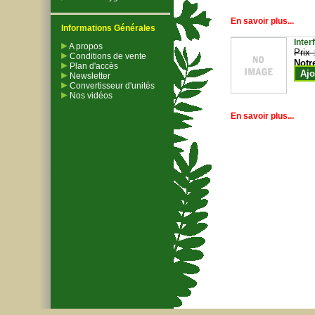
En savoir plus...
Informations Générales
Inter
A propos
Prix 
Conditions de vente
Notr
Plan d'accès
Ajo
Newsletter
Convertisseur d'unités
Nos vidéos
En savoir plus...