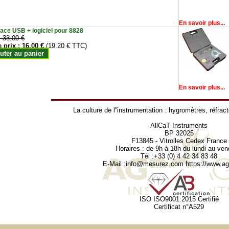
En savoir plus...
face USB + logiciel pour 8828
:
33.00 €
e prix :
16.00 €
(19.20 € TTC)
uter au panier
En savoir plus...
La culture de l''instrumentation :
hygromètres
,
réfrac
AllCaT Instruments
BP 32025
F13845 - Vitrolles Cedex France
Horaires : de 9h à 18h du lundi au ven
Tél :+33 (0) 4 42 34 83 48
E-Mail :
info@mesurez.com
https://www.agr
ISO ISO9001:2015 Certifié
Certificat n°A529