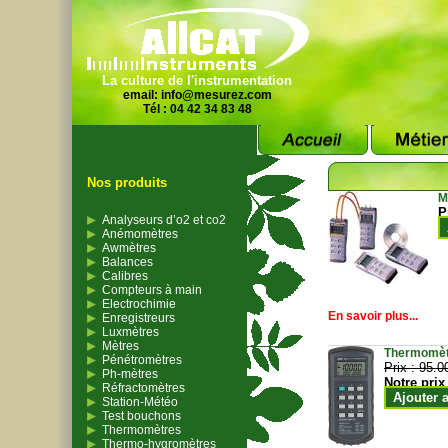
La culture de l'instrumentation
email:
info@mesurez.com
Tél : 04 42 34 83 48
Nos produits
M
P
Analyseurs d’o2 et co2
Anémomètres
Awmètres
Balances
Calibres
Compteurs à main
Electrochimie
En savoir plus...
Enregistreurs
Luxmètres
Mètres
Thermomètr
Pénétromètres
Prix :
95.0
Ph-mètres
Notre prix
Réfractomètres
Ajouter 
Station-Météo
Test bouchons
Thermomètres
Thermo-hygromètres