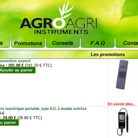
Les promotions
anomètre avancé
rix :
201.00 €
(241.20 € TTC)
Ajouter au panier
En savoir plus...
e numérique portable, type K/J, à double entrées
0 €
 :
24.00 €
(28.80 € TTC)
au panier