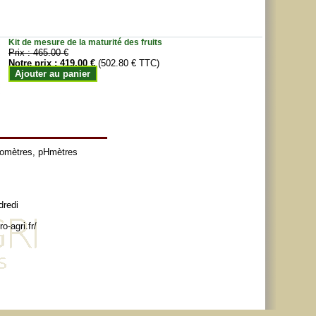
Kit de mesure de la maturité des fruits
Prix :
465.00 €
Notre prix :
419.00 €
(502.80 € TTC)
Ajouter au panier
tomètres
,
pHmètres
dredi
o-agri.fr/