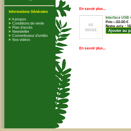
En savoir plus...
Informations Générales
Interface USB +
A propos
Prix :
33.00 €
Conditions de vente
Notre prix :
16
Plan d'accès
Ajouter au p
Newsletter
Convertisseur d'unités
Nos vidéos
En savoir plus...