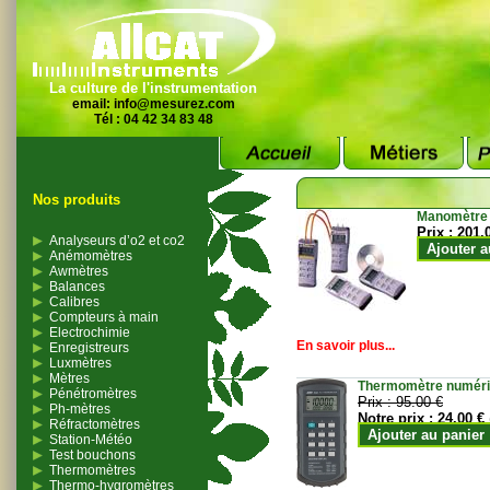
La culture de l'instrumentation
email:
info@mesurez.com
Tél : 04 42 34 83 48
Nos produits
Manomètre
Prix :
201.
Analyseurs d’o2 et co2
Ajouter a
Anémomètres
Awmètres
Balances
Calibres
Compteurs à main
Electrochimie
En savoir plus...
Enregistreurs
Luxmètres
Mètres
Thermomètre numériqu
Pénétromètres
Prix :
95.00 €
Ph-mètres
Notre prix :
24.00 €
Réfractomètres
Ajouter au panier
Station-Météo
Test bouchons
Thermomètres
Thermo-hygromètres