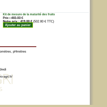
Kit de mesure de la maturité des fruits
Prix :
465.00 €
Notre prix :
419.00 €
(502.80 € TTC)
Ajouter au panier
tomètres
,
pHmètres
dredi
o-agri.fr/