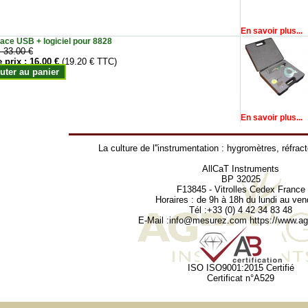
En savoir plus...
face USB + logiciel pour 8828
:
33.00 €
e prix :
16.00 €
(19.20 € TTC)
uter au panier
En savoir plus...
La culture de l''instrumentation :
hygromètres
,
réfrac
AllCaT Instruments
BP 32025
F13845 - Vitrolles Cedex France
Horaires : de 9h à 18h du lundi au ven
Tél :+33 (0) 4 42 34 83 48
E-Mail :
info@mesurez.com
https://www.agr
ISO ISO9001:2015 Certifié
Certificat n°A529