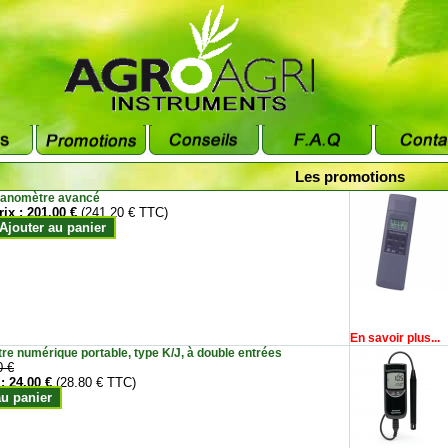
Les promotions
anomètre avancé
rix :
201.00 €
(241.20 € TTC)
Ajouter au panier
En savoir plus...
e numérique portable, type K/J, à double entrées
0 €
 :
24.00 €
(28.80 € TTC)
au panier