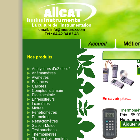
La culture de l'instrumentation
email:
info@mesurez.com
Tél : 04 42 34 83 48
Nos produits
M
P
Analyseurs d’o2 et co2
Anémomètres
Awmètres
Balances
Calibres
Compteurs à main
Electrochimie
En savoir plus...
Enregistreurs
Luxmètres
Mètres
Thermomètr
Pénétromètres
Prix :
95.0
Ph-mètres
Notre prix
Réfractomètres
Ajouter 
Station-Météo
Test bouchons
Thermomètres
Thermo-hygromètres