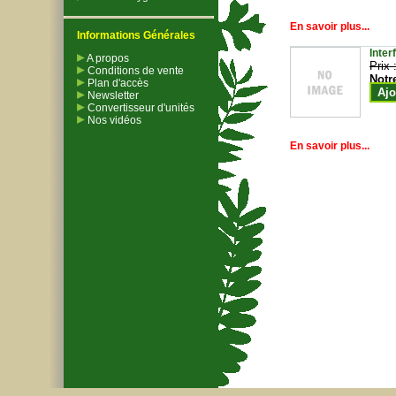
En savoir plus...
Informations Générales
Inter
A propos
Prix 
Conditions de vente
Notr
Plan d'accès
Ajo
Newsletter
Convertisseur d'unités
Nos vidéos
En savoir plus...