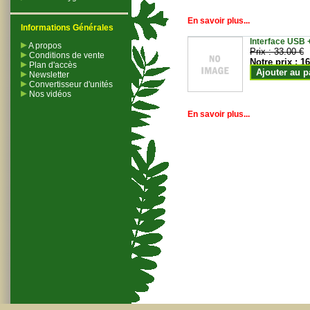
En savoir plus...
Informations Générales
Interface USB +
A propos
Prix :
33.00 €
Conditions de vente
Notre prix :
16
Plan d'accès
Ajouter au p
Newsletter
Convertisseur d'unités
Nos vidéos
En savoir plus...