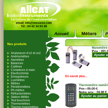
La culture de l'instrumentation
email:
info@mesurez.com
Tél : 04 42 34 83 48
Nos produits
Manomètre
Prix :
201.
Analyseurs d’o2 et co2
Ajouter a
Anémomètres
Awmètres
Balances
Calibres
Compteurs à main
Electrochimie
En savoir plus...
Enregistreurs
Luxmètres
Mètres
Thermomètre numériqu
Pénétromètres
Prix :
95.00 €
Ph-mètres
Notre prix :
24.00 €
Réfractomètres
Ajouter au panier
Station-Météo
Test bouchons
Thermomètres
Thermo-hygromètres