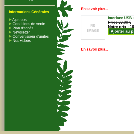
En savoir plus...
Informations Générales
Interface USB +
A propos
Prix :
33.00 €
Conditions de vente
Notre prix :
16
Plan d'accès
Ajouter au p
Newsletter
Convertisseur d'unités
Nos vidéos
En savoir plus...