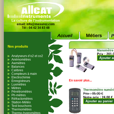
La culture de l'instrumentation
email:
info@mesurez.com
Tél : 04 42 34 83 48
Nos produits
Manomètre
Prix :
201.
Analyseurs d’o2 et co2
Ajouter a
Anémomètres
Awmètres
Balances
Calibres
Compteurs à main
Electrochimie
En savoir plus...
Enregistreurs
Luxmètres
Mètres
Thermomètre numériqu
Pénétromètres
Prix :
95.00 €
Ph-mètres
Notre prix :
24.00 €
Réfractomètres
Ajouter au panier
Station-Météo
Test bouchons
Thermomètres
Thermo-hygromètres