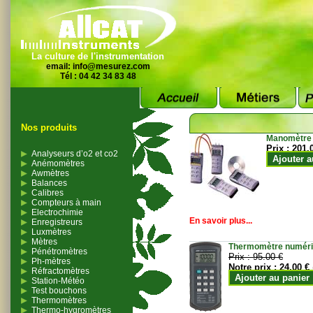
La culture de l'instrumentation
email:
info@mesurez.com
Tél : 04 42 34 83 48
Nos produits
Manomètre
Prix :
201.
Analyseurs d’o2 et co2
Ajouter a
Anémomètres
Awmètres
Balances
Calibres
Compteurs à main
Electrochimie
En savoir plus...
Enregistreurs
Luxmètres
Mètres
Thermomètre numériqu
Pénétromètres
Prix :
95.00 €
Ph-mètres
Notre prix :
24.00 €
Réfractomètres
Ajouter au panier
Station-Météo
Test bouchons
Thermomètres
Thermo-hygromètres