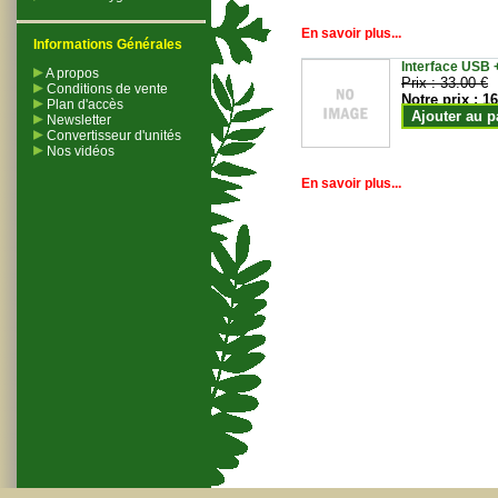
En savoir plus...
Informations Générales
Interface USB +
A propos
Prix :
33.00 €
Conditions de vente
Notre prix :
16
Plan d'accès
Ajouter au p
Newsletter
Convertisseur d'unités
Nos vidéos
En savoir plus...