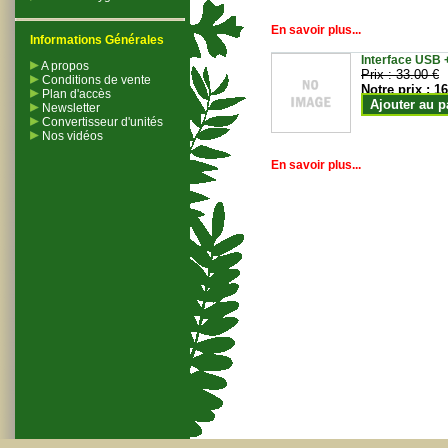
En savoir plus...
Informations Générales
Interface USB +
A propos
Prix :
33.00 €
Conditions de vente
Notre prix :
16
Plan d'accès
Ajouter au p
Newsletter
Convertisseur d'unités
Nos vidéos
En savoir plus...