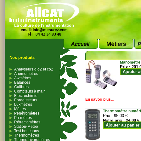
La culture de l'instrumentation
email:
info@mesurez.com
Tél : 04 42 34 83 48
Nos produits
Manomètre
Prix :
201.
Analyseurs d’o2 et co2
Ajouter a
Anémomètres
Awmètres
Balances
Calibres
Compteurs à main
Electrochimie
En savoir plus...
Enregistreurs
Luxmètres
Mètres
Thermomètre numériqu
Pénétromètres
Prix :
95.00 €
Ph-mètres
Notre prix :
24.00 €
Réfractomètres
Ajouter au panier
Station-Météo
Test bouchons
Thermomètres
Thermo-hygromètres