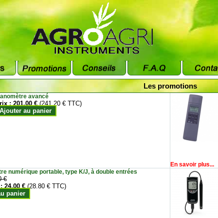
Les promotions
anomètre avancé
rix :
201.00 €
(241.20 € TTC)
Ajouter au panier
En savoir plus...
e numérique portable, type K/J, à double entrées
0 €
 :
24.00 €
(28.80 € TTC)
au panier