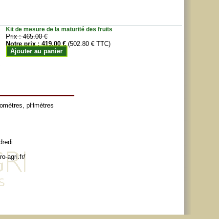
Kit de mesure de la maturité des fruits
Prix :
465.00 €
Notre prix :
419.00 €
(502.80 € TTC)
Ajouter au panier
tomètres
,
pHmètres
dredi
o-agri.fr/