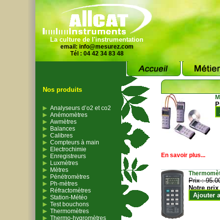
La culture de l'instrumentation
email:
info@mesurez.com
Tél : 04 42 34 83 48
Nos produits
M
P
Analyseurs d’o2 et co2
Anémomètres
Awmètres
Balances
Calibres
Compteurs à main
Electrochimie
En savoir plus...
Enregistreurs
Luxmètres
Mètres
Thermomètr
Pénétromètres
Prix :
95.0
Ph-mètres
Notre prix
Réfractomètres
Ajouter 
Station-Météo
Test bouchons
Thermomètres
Thermo-hygromètres