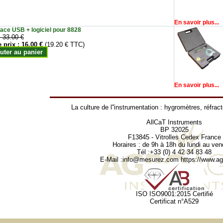
En savoir plus...
face USB + logiciel pour 8828
:
33.00 €
e prix :
16.00 €
(19.20 € TTC)
uter au panier
En savoir plus...
La culture de l''instrumentation :
hygromètres
,
réfrac
AllCaT Instruments
BP 32025
F13845 - Vitrolles Cedex France
Horaires : de 9h à 18h du lundi au ven
Tél :+33 (0) 4 42 34 83 48
E-Mail :
info@mesurez.com
https://www.agr
ISO ISO9001:2015 Certifié
Certificat n°A529