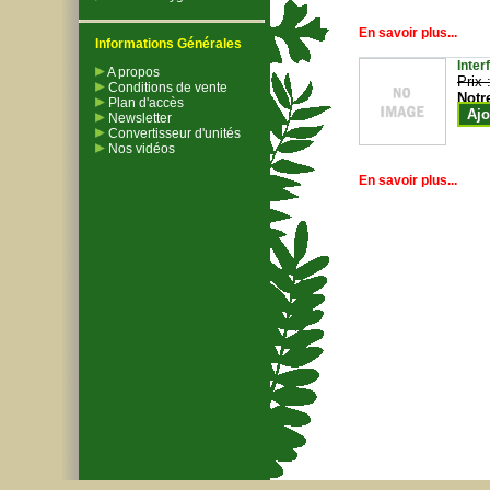
En savoir plus...
Informations Générales
Inter
A propos
Prix 
Conditions de vente
Notr
Plan d'accès
Ajo
Newsletter
Convertisseur d'unités
Nos vidéos
En savoir plus...