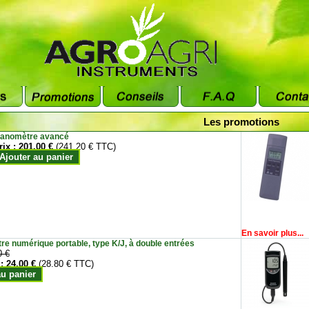
Les promotions
anomètre avancé
rix :
201.00 €
(241.20 € TTC)
Ajouter au panier
En savoir plus...
e numérique portable, type K/J, à double entrées
0 €
 :
24.00 €
(28.80 € TTC)
au panier