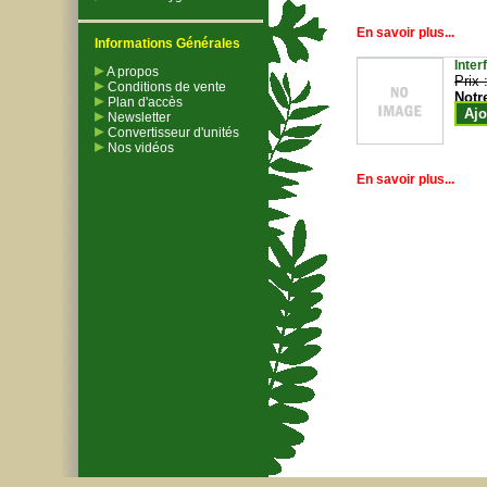
En savoir plus...
Informations Générales
Inter
A propos
Prix 
Conditions de vente
Notr
Plan d'accès
Ajo
Newsletter
Convertisseur d'unités
Nos vidéos
En savoir plus...