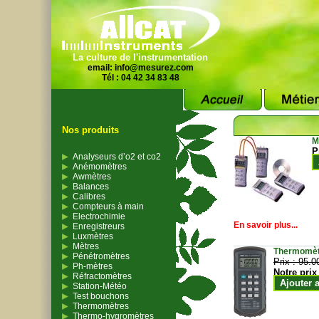
La culture de l'instrumentation
email:
info@mesurez.com
Tél : 04 42 34 83 48
Nos produits
M
P
Analyseurs d’o2 et co2
Anémomètres
Awmètres
Balances
Calibres
Compteurs à main
Electrochimie
En savoir plus...
Enregistreurs
Luxmètres
Mètres
Thermomètr
Pénétromètres
Prix :
95.0
Ph-mètres
Notre prix
Réfractomètres
Ajouter 
Station-Météo
Test bouchons
Thermomètres
Thermo-hygromètres