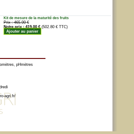
Kit de mesure de la maturité des fruits
Prix :
465.00 €
Notre prix :
419.00 €
(502.80 € TTC)
Ajouter au panier
tomètres
,
pHmètres
dredi
o-agri.fr/