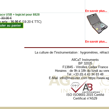
En savoir plus...
face USB + logiciel pour 8828
:
33.00 €
e prix :
16.00 €
(19.20 € TTC)
uter au panier
En savoir plus...
La culture de l''instrumentation :
hygromètres
,
réfrac
AllCaT Instruments
BP 32025
F13845 - Vitrolles Cedex France
Horaires : de 9h à 18h du lundi au ven
Tél :+33 (0) 4 42 34 83 48
E-Mail :
info@mesurez.com
https://www.agr
ISO ISO9001:2015 Certifié
Certificat n°A529