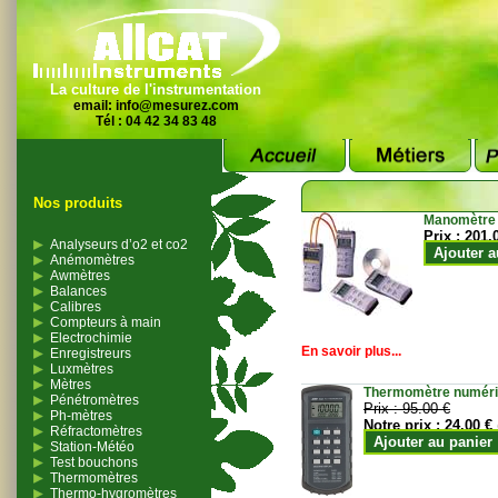
La culture de l'instrumentation
email:
info@mesurez.com
Tél : 04 42 34 83 48
Nos produits
Manomètre
Prix :
201.
Analyseurs d’o2 et co2
Ajouter a
Anémomètres
Awmètres
Balances
Calibres
Compteurs à main
Electrochimie
En savoir plus...
Enregistreurs
Luxmètres
Mètres
Thermomètre numériqu
Pénétromètres
Prix :
95.00 €
Ph-mètres
Notre prix :
24.00 €
Réfractomètres
Ajouter au panier
Station-Météo
Test bouchons
Thermomètres
Thermo-hygromètres