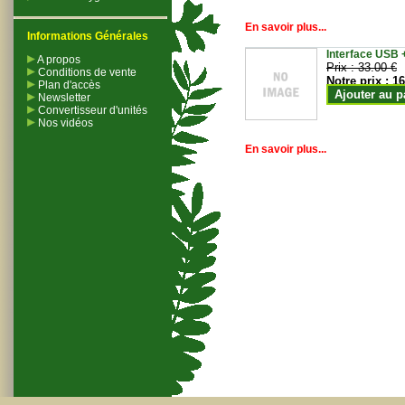
En savoir plus...
Informations Générales
Interface USB +
A propos
Prix :
33.00 €
Conditions de vente
Notre prix :
16
Plan d'accès
Ajouter au p
Newsletter
Convertisseur d'unités
Nos vidéos
En savoir plus...