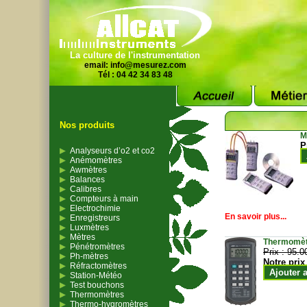
La culture de l'instrumentation
email:
info@mesurez.com
Tél : 04 42 34 83 48
Nos produits
M
P
Analyseurs d’o2 et co2
Anémomètres
Awmètres
Balances
Calibres
Compteurs à main
Electrochimie
En savoir plus...
Enregistreurs
Luxmètres
Mètres
Thermomètr
Pénétromètres
Prix :
95.0
Ph-mètres
Notre prix
Réfractomètres
Ajouter 
Station-Météo
Test bouchons
Thermomètres
Thermo-hygromètres