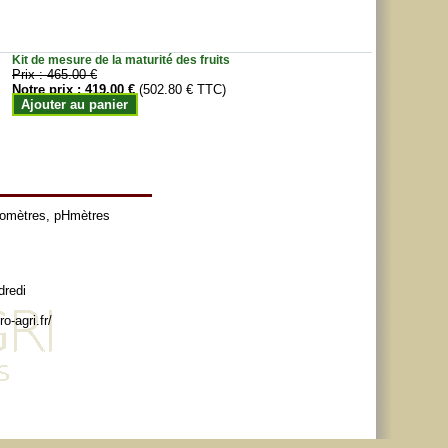
Kit de mesure de la maturité des fruits
Prix :
465.00 €
Notre prix :
419.00 €
(502.80 € TTC)
Ajouter au panier
tomètres
,
pHmètres
dredi
o-agri.fr/