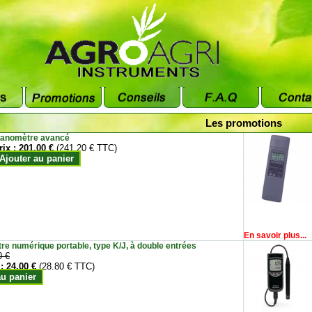
Les promotions
anomètre avancé
rix :
201.00 €
(241.20 € TTC)
Ajouter au panier
En savoir plus...
e numérique portable, type K/J, à double entrées
0 €
 :
24.00 €
(28.80 € TTC)
au panier