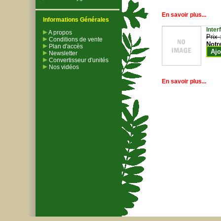
En savoir plus...
Informations Générales
Inter
A propos
Prix 
Conditions de vente
Notr
Plan d'accès
Ajo
Newsletter
Convertisseur d'unités
Nos vidéos
En savoir plus...