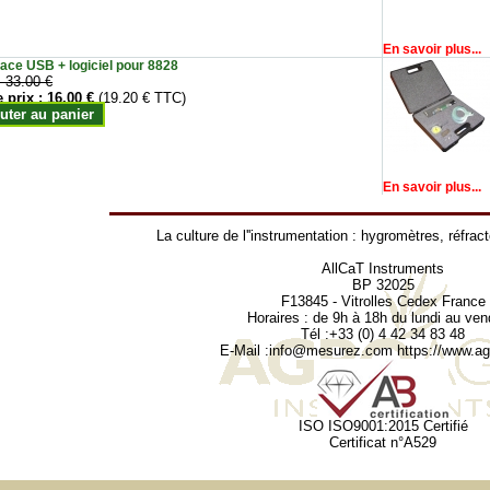
En savoir plus...
face USB + logiciel pour 8828
:
33.00 €
e prix :
16.00 €
(19.20 € TTC)
uter au panier
En savoir plus...
La culture de l''instrumentation :
hygromètres
,
réfrac
AllCaT Instruments
BP 32025
F13845 - Vitrolles Cedex France
Horaires : de 9h à 18h du lundi au ven
Tél :+33 (0) 4 42 34 83 48
E-Mail :
info@mesurez.com
https://www.agr
ISO ISO9001:2015 Certifié
Certificat n°A529