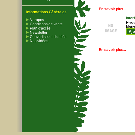
En savoir plus...
Informations Générales
Inter
A propos
Prix 
Conditions de vente
Notr
Plan d'accès
Ajo
Newsletter
Convertisseur d'unités
Nos vidéos
En savoir plus...