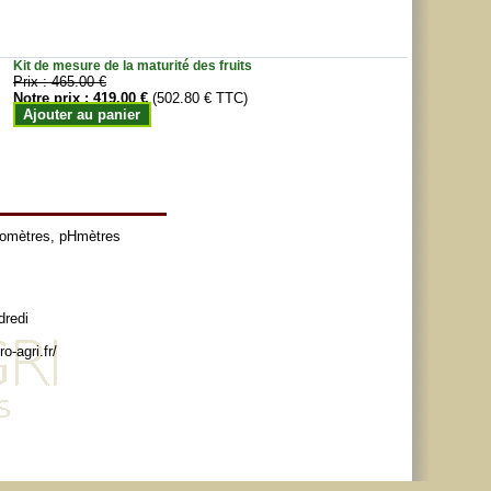
Kit de mesure de la maturité des fruits
Prix :
465.00 €
Notre prix :
419.00 €
(502.80 € TTC)
Ajouter au panier
tomètres
,
pHmètres
dredi
o-agri.fr/