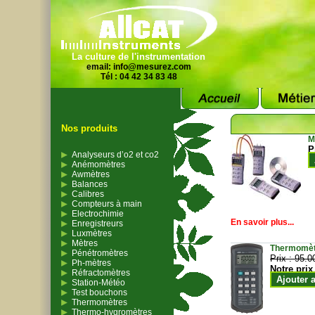
La culture de l'instrumentation
email:
info@mesurez.com
Tél : 04 42 34 83 48
Nos produits
M
P
Analyseurs d’o2 et co2
Anémomètres
Awmètres
Balances
Calibres
Compteurs à main
Electrochimie
En savoir plus...
Enregistreurs
Luxmètres
Mètres
Thermomètr
Pénétromètres
Prix :
95.0
Ph-mètres
Notre prix
Réfractomètres
Ajouter 
Station-Météo
Test bouchons
Thermomètres
Thermo-hygromètres