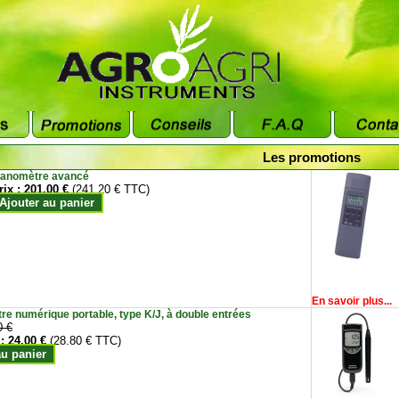
Les promotions
anomètre avancé
rix :
201.00 €
(241.20 € TTC)
Ajouter au panier
En savoir plus...
e numérique portable, type K/J, à double entrées
0 €
 :
24.00 €
(28.80 € TTC)
au panier