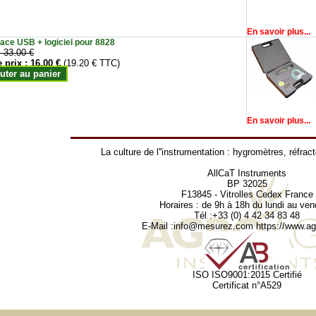
En savoir plus...
face USB + logiciel pour 8828
:
33.00 €
e prix :
16.00 €
(19.20 € TTC)
uter au panier
En savoir plus...
La culture de l''instrumentation :
hygromètres
,
réfrac
AllCaT Instruments
BP 32025
F13845 - Vitrolles Cedex France
Horaires : de 9h à 18h du lundi au ven
Tél :+33 (0) 4 42 34 83 48
E-Mail :
info@mesurez.com
https://www.agr
ISO ISO9001:2015 Certifié
Certificat n°A529