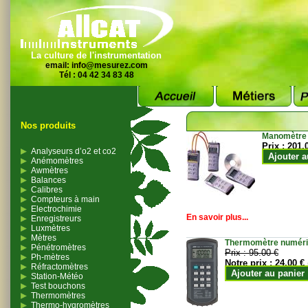
La culture de l'instrumentation
email:
info@mesurez.com
Tél : 04 42 34 83 48
Nos produits
Manomètre
Prix :
201.
Analyseurs d’o2 et co2
Ajouter a
Anémomètres
Awmètres
Balances
Calibres
Compteurs à main
Electrochimie
En savoir plus...
Enregistreurs
Luxmètres
Mètres
Thermomètre numériqu
Pénétromètres
Prix :
95.00 €
Ph-mètres
Notre prix :
24.00 €
Réfractomètres
Ajouter au panier
Station-Météo
Test bouchons
Thermomètres
Thermo-hygromètres