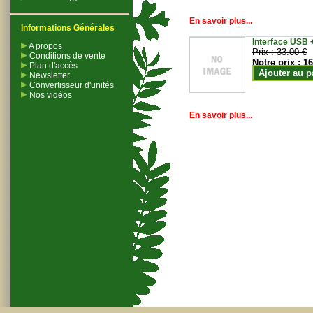
En savoir plus...
Informations Générales
Interface USB +
A propos
Prix :
33.00 €
Conditions de vente
Notre prix :
16
Plan d'accès
Ajouter au p
Newsletter
Convertisseur d'unités
Nos vidéos
En savoir plus...