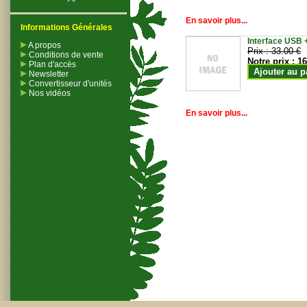
En savoir plus...
Informations Générales
Interface USB +
A propos
Prix :
33.00 €
Conditions de vente
Notre prix :
16
Plan d'accès
Ajouter au p
Newsletter
Convertisseur d'unités
Nos vidéos
En savoir plus...