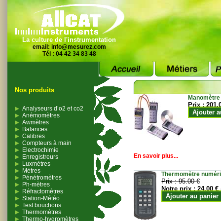
La culture de l'instrumentation
email:
info@mesurez.com
Tél : 04 42 34 83 48
Nos produits
Manomètre
Prix :
201.
Analyseurs d’o2 et co2
Ajouter a
Anémomètres
Awmètres
Balances
Calibres
Compteurs à main
Electrochimie
En savoir plus...
Enregistreurs
Luxmètres
Mètres
Thermomètre numériqu
Pénétromètres
Prix :
95.00 €
Ph-mètres
Notre prix :
24.00 €
Réfractomètres
Ajouter au panier
Station-Météo
Test bouchons
Thermomètres
Thermo-hygromètres