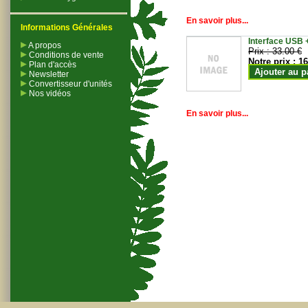
En savoir plus...
Informations Générales
Interface USB +
A propos
Prix :
33.00 €
Conditions de vente
Notre prix :
16
Plan d'accès
Ajouter au p
Newsletter
Convertisseur d'unités
Nos vidéos
En savoir plus...