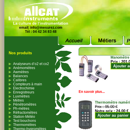
La culture de l'instrumentation
email:
info@mesurez.com
Tél : 04 42 34 83 48
Nos produits
Manomètre
Prix :
201.
Analyseurs d’o2 et co2
Ajouter a
Anémomètres
Awmètres
Balances
Calibres
Compteurs à main
Electrochimie
En savoir plus...
Enregistreurs
Luxmètres
Mètres
Thermomètre numériqu
Pénétromètres
Prix :
95.00 €
Ph-mètres
Notre prix :
24.00 €
Réfractomètres
Ajouter au panier
Station-Météo
Test bouchons
Thermomètres
Thermo-hygromètres