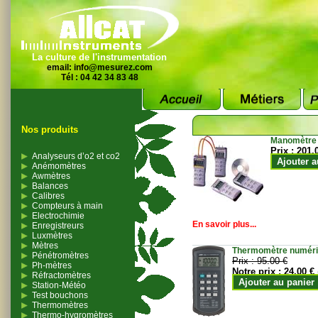
La culture de l'instrumentation
email:
info@mesurez.com
Tél : 04 42 34 83 48
Nos produits
Manomètre
Prix :
201.
Analyseurs d’o2 et co2
Ajouter a
Anémomètres
Awmètres
Balances
Calibres
Compteurs à main
Electrochimie
En savoir plus...
Enregistreurs
Luxmètres
Mètres
Thermomètre numériqu
Pénétromètres
Prix :
95.00 €
Ph-mètres
Notre prix :
24.00 €
Réfractomètres
Ajouter au panier
Station-Météo
Test bouchons
Thermomètres
Thermo-hygromètres