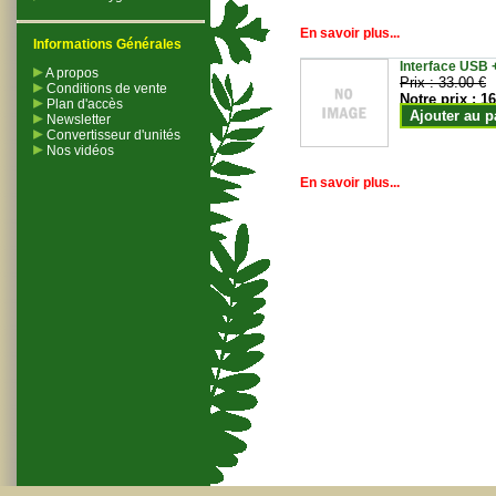
En savoir plus...
Informations Générales
Interface USB +
A propos
Prix :
33.00 €
Conditions de vente
Notre prix :
16
Plan d'accès
Ajouter au p
Newsletter
Convertisseur d'unités
Nos vidéos
En savoir plus...