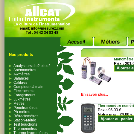
La culture de l'instrumentation
email:
info@mesurez.com
Tél : 04 42 34 83 48
Nos produits
Manomètre
Prix :
201.
Analyseurs d’o2 et co2
Ajouter a
Anémomètres
Awmètres
Balances
Calibres
Compteurs à main
Electrochimie
En savoir plus...
Enregistreurs
Luxmètres
Mètres
Thermomètre numériqu
Pénétromètres
Prix :
95.00 €
Ph-mètres
Notre prix :
24.00 €
Réfractomètres
Ajouter au panier
Station-Météo
Test bouchons
Thermomètres
Thermo-hygromètres