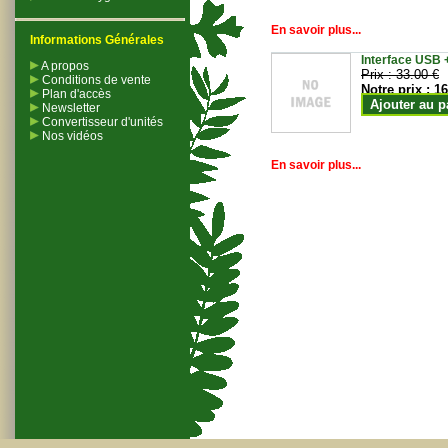
En savoir plus...
Informations Générales
Interface USB +
A propos
Prix :
33.00 €
Conditions de vente
Notre prix :
16
Plan d'accès
Ajouter au p
Newsletter
Convertisseur d'unités
Nos vidéos
En savoir plus...