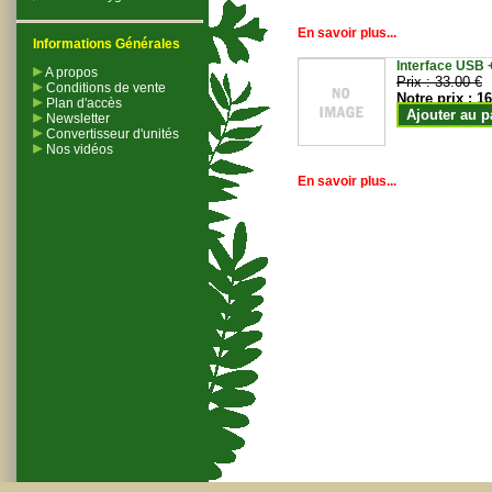
En savoir plus...
Informations Générales
Interface USB +
A propos
Prix :
33.00 €
Conditions de vente
Notre prix :
16
Plan d'accès
Ajouter au p
Newsletter
Convertisseur d'unités
Nos vidéos
En savoir plus...