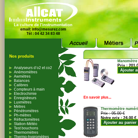
La culture de l'instrumentation
email:
info@mesurez.com
Tél : 04 42 34 83 48
Nos produits
Manomètre
Prix :
201.
Analyseurs d’o2 et co2
Ajouter a
Anémomètres
Awmètres
Balances
Calibres
Compteurs à main
Electrochimie
En savoir plus...
Enregistreurs
Luxmètres
Mètres
Thermomètre numériqu
Pénétromètres
Prix :
95.00 €
Ph-mètres
Notre prix :
24.00 €
Réfractomètres
Ajouter au panier
Station-Météo
Test bouchons
Thermomètres
Thermo-hygromètres