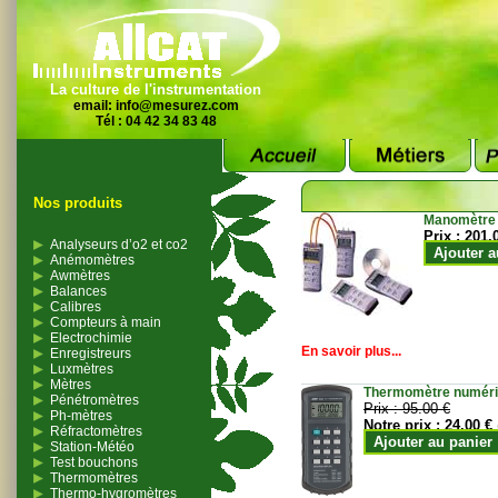
La culture de l'instrumentation
email:
info@mesurez.com
Tél : 04 42 34 83 48
Nos produits
Manomètre
Prix :
201.
Analyseurs d’o2 et co2
Ajouter a
Anémomètres
Awmètres
Balances
Calibres
Compteurs à main
Electrochimie
En savoir plus...
Enregistreurs
Luxmètres
Mètres
Thermomètre numériqu
Pénétromètres
Prix :
95.00 €
Ph-mètres
Notre prix :
24.00 €
Réfractomètres
Ajouter au panier
Station-Météo
Test bouchons
Thermomètres
Thermo-hygromètres