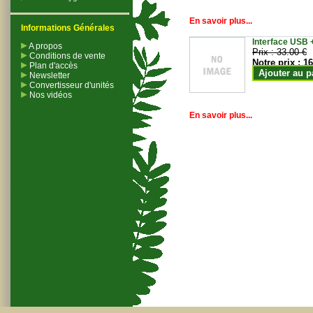
En savoir plus...
Informations Générales
Interface USB +
A propos
Prix :
33.00 €
Conditions de vente
Notre prix :
16
Plan d'accès
Ajouter au p
Newsletter
Convertisseur d'unités
Nos vidéos
En savoir plus...