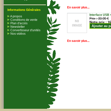
En savoir plus...
Informations Générales
Interface USB +
A propos
Prix :
33.00 €
Conditions de vente
Notre prix :
16
Plan d'accès
Ajouter au p
Newsletter
Convertisseur d'unités
Nos vidéos
En savoir plus...