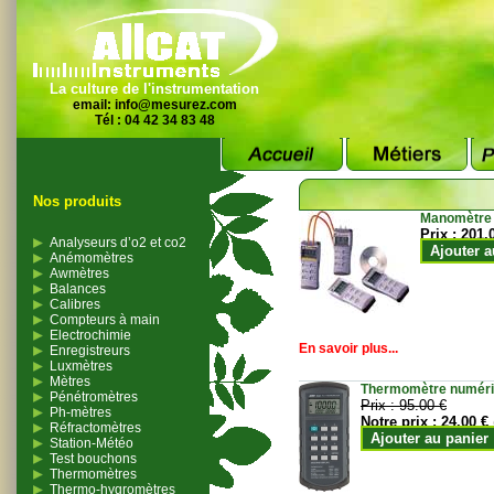
La culture de l'instrumentation
email:
info@mesurez.com
Tél : 04 42 34 83 48
Nos produits
Manomètre
Prix :
201.
Analyseurs d’o2 et co2
Ajouter a
Anémomètres
Awmètres
Balances
Calibres
Compteurs à main
Electrochimie
En savoir plus...
Enregistreurs
Luxmètres
Mètres
Thermomètre numériqu
Pénétromètres
Prix :
95.00 €
Ph-mètres
Notre prix :
24.00 €
Réfractomètres
Ajouter au panier
Station-Météo
Test bouchons
Thermomètres
Thermo-hygromètres