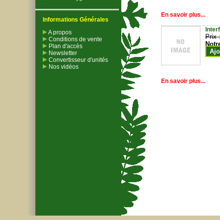
En savoir plus...
Informations Générales
Inter
A propos
Prix 
Conditions de vente
Notr
Plan d'accès
Ajo
Newsletter
Convertisseur d'unités
Nos vidéos
En savoir plus...