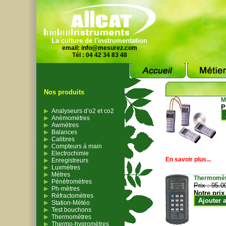
La culture de l'instrumentation
email:
info@mesurez.com
Tél : 04 42 34 83 48
Nos produits
M
P
Analyseurs d’o2 et co2
Anémomètres
Awmètres
Balances
Calibres
Compteurs à main
Electrochimie
En savoir plus...
Enregistreurs
Luxmètres
Mètres
Thermomètr
Pénétromètres
Prix :
95.0
Ph-mètres
Notre prix
Réfractomètres
Ajouter 
Station-Météo
Test bouchons
Thermomètres
Thermo-hygromètres