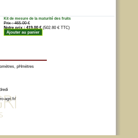
Kit de mesure de la maturité des fruits
Prix :
465.00 €
Notre prix :
419.00 €
(502.80 € TTC)
Ajouter au panier
tomètres
,
pHmètres
dredi
o-agri.fr/