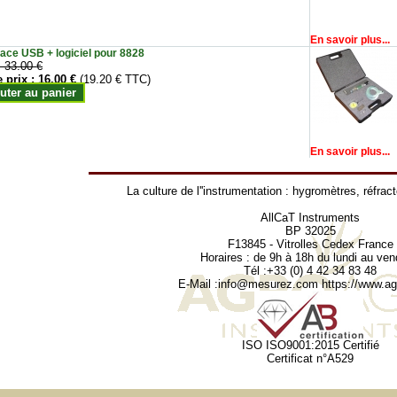
En savoir plus...
face USB + logiciel pour 8828
:
33.00 €
e prix :
16.00 €
(19.20 € TTC)
uter au panier
En savoir plus...
La culture de l''instrumentation :
hygromètres
,
réfrac
AllCaT Instruments
BP 32025
F13845 - Vitrolles Cedex France
Horaires : de 9h à 18h du lundi au ven
Tél :+33 (0) 4 42 34 83 48
E-Mail :
info@mesurez.com
https://www.agr
ISO ISO9001:2015 Certifié
Certificat n°A529