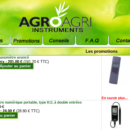
Les promotions
anomètre avancé
rix :
201.00 €
(241.20 € TTC)
Ajouter au panier
En savoir plus...
e numérique portable, type K/J, à double entrées
0 €
 :
24.00 €
(28.80 € TTC)
au panier