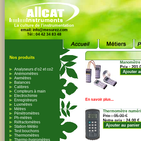
La culture de l'instrumentation
email:
info@mesurez.com
Tél : 04 42 34 83 48
Nos produits
Manomètre
Prix :
201.
Analyseurs d’o2 et co2
Ajouter a
Anémomètres
Awmètres
Balances
Calibres
Compteurs à main
Electrochimie
En savoir plus...
Enregistreurs
Luxmètres
Mètres
Thermomètre numériqu
Pénétromètres
Prix :
95.00 €
Ph-mètres
Notre prix :
24.00 €
Réfractomètres
Ajouter au panier
Station-Météo
Test bouchons
Thermomètres
Thermo-hygromètres