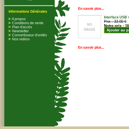
En savoir plus...
Informations Générales
Interface USB +
A propos
Prix :
33.00 €
Conditions de vente
Notre prix :
16
Plan d'accès
Ajouter au p
Newsletter
Convertisseur d'unités
Nos vidéos
En savoir plus...