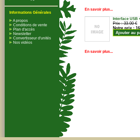
En savoir plus...
Informations Générales
Interface USB +
A propos
Prix :
33.00 €
Conditions de vente
Notre prix :
16
Plan d'accès
Ajouter au p
Newsletter
Convertisseur d'unités
Nos vidéos
En savoir plus...