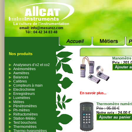
La culture de l'instrumentation
email:
info@mesurez.com
Tél : 04 42 34 83 48
Nos produits
Manomètre
Prix :
201.
Analyseurs d’o2 et co2
Ajouter a
Anémomètres
Awmètres
Balances
Calibres
Compteurs à main
Electrochimie
En savoir plus...
Enregistreurs
Luxmètres
Mètres
Thermomètre numériqu
Pénétromètres
Prix :
95.00 €
Ph-mètres
Notre prix :
24.00 €
Réfractomètres
Ajouter au panier
Station-Météo
Test bouchons
Thermomètres
Thermo-hygromètres